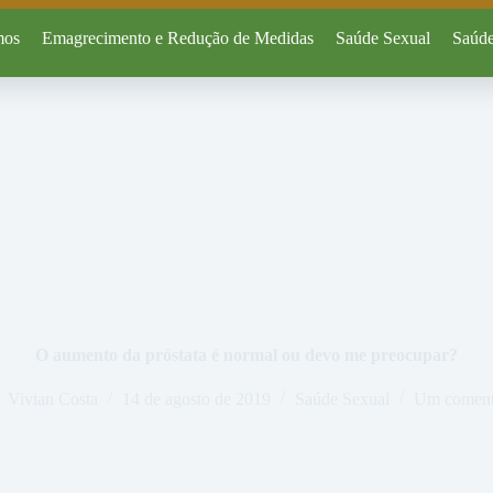
mos
Emagrecimento e Redução de Medidas
Saúde Sexual
Saúde
O aumento da próstata é normal ou devo me preocupar?
Vivian Costa
14 de agosto de 2019
Saúde Sexual
Um coment