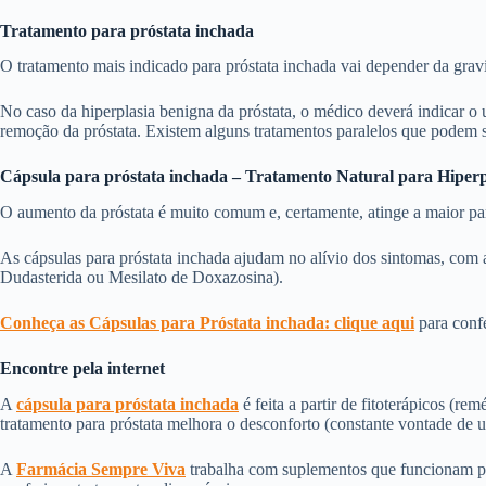
Tratamento para próstata inchada
O tratamento mais indicado para próstata inchada vai depender da gra
No caso da hiperplasia benigna da próstata, o médico deverá indicar o 
remoção da próstata. Existem alguns tratamentos paralelos que podem s
Cápsula para próstata inchada – Tratamento Natural para Hiperp
O aumento da próstata é muito comum e, certamente, atinge a maior p
As cápsulas para próstata inchada ajudam no alívio dos sintomas, com 
Dudasterida ou Mesilato de Doxazosina).
Conheça as Cápsulas para Próstata inchada: clique aqui
para confe
Encontre pela internet
A
cápsula para próstata inchada
é feita a partir de fitoterápicos (
tratamento para próstata melhora o desconforto (constante vontade de u
A
Farmácia Sempre Viva
trabalha com suplementos que funcionam pa