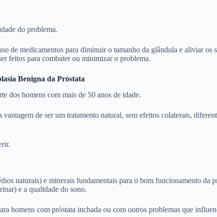
vidade do problema.
uso de medicamentos para diminuir o tamanho da glândula e aliviar os si
er feitos para combater ou minimizar o problema.
lasia Benigna da Próstata
arte dos homens com mais de 50 anos de idade.
a vantagem de ser um tratamento natural, sem efeitos colaterais, difer
rir.
remédios naturais) e minerais fundamentais para o bom funcionamento da p
rinar) e a qualidade do sono.
ra homens com próstata inchada ou com outros problemas que influenci