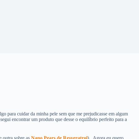
algo para cuidar da minha pele sem que me prejudicasse em algum
segui encontrar um produto que desse o equilíbrio perfeito para a
e outra sobre as
Nano Pears de Resveratrol
). Agora eu quero