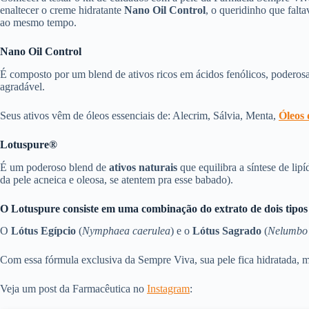
enaltecer o creme hidratante
Nano Oil Control
, o queridinho que falt
ao mesmo tempo.
Nano Oil Control
É composto por um blend de ativos ricos em ácidos fenólicos, poderosa
agradável.
Seus ativos vêm de óleos essenciais de: Alecrim, Sálvia, Menta,
Óleos
Lotuspure®
É um poderoso blend de
ativos naturais
que equilibra a síntese de lip
da pele acneica e oleosa, se atentem pra esse babado).
O Lotuspure consiste em uma combinação do extrato de dois tipos d
O
Lótus Egípcio
(
Nymphaea caerulea
) e o
Lótus Sagrado
(
Nelumbo 
Com essa fórmula exclusiva da Sempre Viva, sua pele fica hidratada, 
Veja um post da Farmacêutica no
Instagram
: