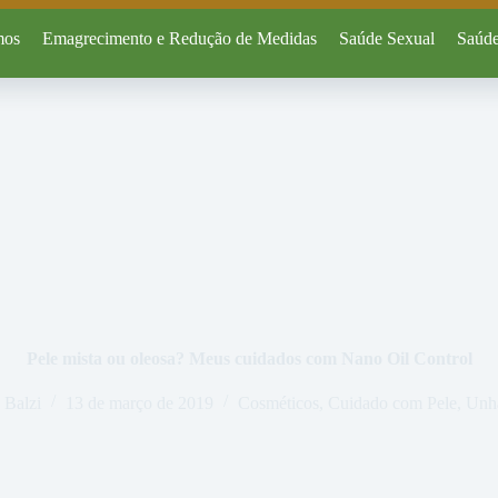
mos
Emagrecimento e Redução de Medidas
Saúde Sexual
Saúde
Pele mista ou oleosa? Meus cuidados com Nano Oil Control
 Balzi
13 de março de 2019
Cosméticos
,
Cuidado com Pele, Unh