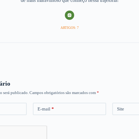
de mais maravilhoso que conheço nessa trajetória!
ARTIGOS: 7
ário
o será publicado.
Campos obrigatórios são marcados com
*
E-mail
*
Site