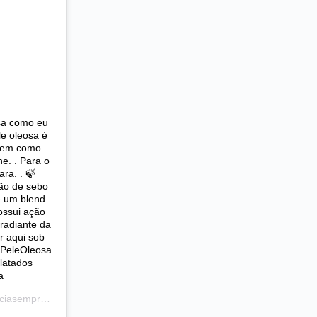
osa como eu
le oleosa é
 tem como
ne. . Para o
ra. . 🍃
ção de sebo
é um blend
ossui ação
 radiante da
r aqui sob
 #PeleOleosa
latados
a
previvabr) em
22 de Jan, 2019 às 1:20 PST