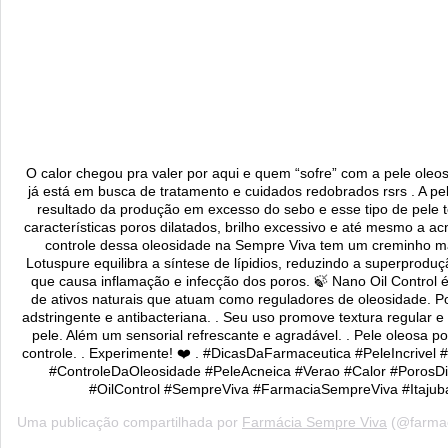
O calor chegou pra valer por aqui e quem “sofre” com a pele ole
já está em busca de tratamento e cuidados redobrados rsrs . A pe
resultado da produção em excesso do sebo e esse tipo de pele
características poros dilatados, brilho excessivo e até mesmo a ac
controle dessa oleosidade na Sempre Viva tem um creminho ma
Lotuspure equilibra a síntese de lípidios, reduzindo a superprodu
que causa inflamação e infecção dos poros. 🍃 Nano Oil Control 
de ativos naturais que atuam como reguladores de oleosidade. P
adstringente e antibacteriana. . Seu uso promove textura regular e
pele. Além um sensorial refrescante e agradável. . Pele oleosa po
controle. . Experimente! ❤️ . #DicasDaFarmaceutica #PeleIncrivel
#ControleDaOleosidade #PeleAcneica #Verao #Calor #PorosDi
#OilControl #SempreViva #FarmaciaSempreViva #Itajub
Uma publicação compartilhada por
Farmácia Sempre Viva
(@farmaciasem