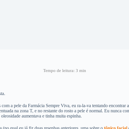
ta.
s com a pele da Farmácia Sempre Viva, eu ra-la-va tentando encontrar 
entuada na zona T, e no restante do rosto a pele é normal. Eu nunca con
a oleosidade aumentava e tinha muita espinha.
 (no qual eu já fiz duas resenhas anteriores, uma sobre o
tônico facial