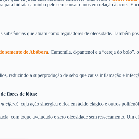
ava para hidratar a minha pele sem causar danos em relação à acne. Enco
s substâncias que atuam como reguladores de oleosidade. Também possui
 de semente de Abóbora
, Camomila, d-pantenol e a “cereja do bolo”, 
ídios, reduzindo a superprodução de sebo que causa inflamação e infecçã
e flores de lótus:
nucifera
), cuja ação sinérgica é rica em ácido elágico e outros polifen
macia, com toque aveludado e zero oleosidade sem ressecamento. Um efe