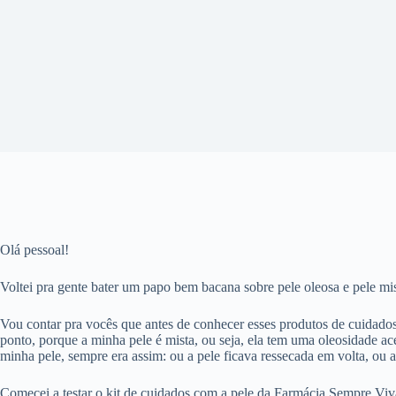
Olá pessoal!
Voltei pra gente bater um papo bem bacana sobre pele oleosa e pele mis
Vou contar pra vocês que antes de conhecer esses produtos de cuidado
ponto, porque a minha pele é mista, ou seja, ela tem uma oleosidade ac
minha pele, sempre era assim: ou a pele ficava ressecada em volta, ou 
Comecei a testar o kit de cuidados com a pele da Farmácia Sempre Viva