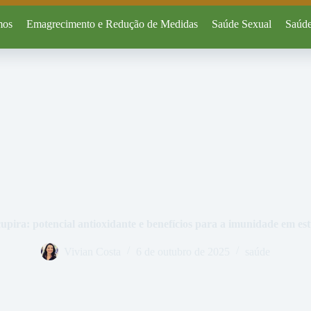
mos
Emagrecimento e Redução de Medidas
Saúde Sexual
Saúde
upira: potencial antioxidante e benefícios para a imunidade em es
Vivian Costa
6 de outubro de 2025
saúde