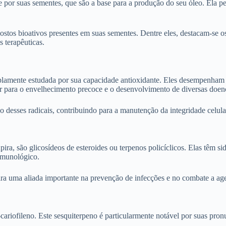
te por suas sementes, que são a base para a produção do seu óleo. Ela
tos bioativos presentes em suas sementes. Dentre eles, destacam-se os
 terapêuticas.
plamente estudada por sua capacidade antioxidante. Eles desempenham u
uir para o envelhecimento precoce e o desenvolvimento de diversas doen
ção desses radicais, contribuindo para a manutenção da integridade cel
ra, são glicosídeos de esteroides ou terpenos policíclicos. Elas têm s
 imunológico.
pira uma aliada importante na prevenção de infecções e no combate a ag
ariofileno. Este sesquiterpeno é particularmente notável por suas pronu