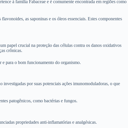
 pertence à família Fabaceae e é comumente encontrada em regiões como
 flavonoides, as saponinas e os óleos essenciais. Estes componentes
m papel crucial na proteção das células contra os danos oxidativos
ças crônicas.
ular e para o bom funcionamento do organismo.
ido investigadas por suas potenciais ações imunomoduladoras, o que
entes patogênicos, como bactérias e fungos.
nciadas propriedades anti-inflamatórias e analgésicas.