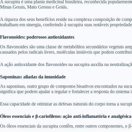
A sucupira é uma planta medicinal brasileira, reconhecida popularmen
Minas Gerais, Mato Grosso e Goiás.
A riqueza dos seus benefícios reside na complexa composição de compos
trabalham em sinergia, conferindo à sucupira suas notáveis propriedades
Flavonoides: poderosos antioxidantes
Os flavonoides são uma classe de metabólitos secundários vegetais am
causados pelos radicais livres, moléculas instáveis que podem contrib
A ação antioxidante dos flavonoides na sucupira auxilia na neutraliza
Saponinas: aliadas da imunidade
As saponinas, outro grupo de compostos bioativos encontrados na sucupi
significa que podem ajudar a regular e fortalecer a resposta do sistema
Essa capacidade de otimizar as defesas naturais do corpo torna a sucu
Óleos essenciais e β-cariofileno: ação anti-inflamatória e analgésica
Os óleos essenciais da sucupira contêm, entre outros componentes, o β-c