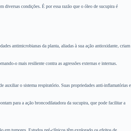
em diversas condições. É por essa razão que o óleo de sucupira é
dades antimicrobianas da planta, aliadas à sua ação antioxidante, criam
nando-o mais resiliente contra as agressões externas e internas.
 auxiliar o sistema respiratório. Suas propriedades anti-inflamatórias e
ontam para a ação broncodilatadora da sucupira, que pode facilitar a
ção em tumores. Estudos pré-clínicos têm explorado os efeitos de