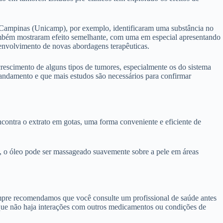
e Campinas (Unicamp), por exemplo, identificaram uma substância no
ambém mostraram efeito semelhante, com uma em especial apresentando
senvolvimento de novas abordagens terapêuticas.
o crescimento de alguns tipos de tumores, especialmente os do sistema
 andamento e que mais estudos são necessários para confirmar
contra o extrato em gotas, uma forma conveniente e eficiente de
s, o óleo pode ser massageado suavemente sobre a pele em áreas
empre recomendamos que você consulte um profissional de saúde antes
e que não haja interações com outros medicamentos ou condições de