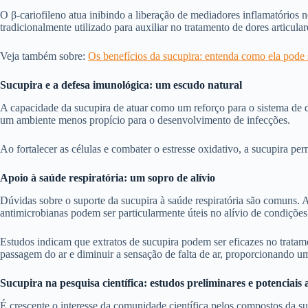
O β-cariofileno atua inibindo a liberação de mediadores inflamatórios 
tradicionalmente utilizado para auxiliar no tratamento de dores articula
Veja também sobre:
Os benefícios da sucupira: entenda como ela pode 
Sucupira e a defesa imunológica: um escudo natural
A capacidade da sucupira de atuar como um reforço para o sistema de de
um ambiente menos propício para o desenvolvimento de infecções.
Ao fortalecer as células e combater o estresse oxidativo, a sucupira pe
Apoio à saúde respiratória: um sopro de alívio
Dúvidas sobre o suporte da sucupira à saúde respiratória são comuns. A 
antimicrobianas podem ser particularmente úteis no alívio de condições
Estudos indicam que extratos de sucupira podem ser eficazes no tratame
passagem do ar e diminuir a sensação de falta de ar, proporcionando u
Sucupira na pesquisa científica: estudos preliminares e potenciais 
É crescente o interesse da comunidade científica pelos compostos da su