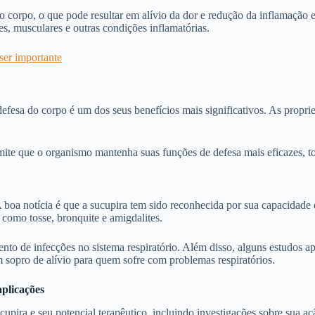
no corpo, o que pode resultar em alívio da dor e redução da inflamação 
res, musculares e outras condições inflamatórias.
ser importante
fesa do corpo é um dos seus benefícios mais significativos. As proprie
rmite que o organismo mantenha suas funções de defesa mais eficazes, tor
boa notícia é que a sucupira tem sido reconhecida por sua capacidade de
 como tosse, bronquite e amigdalites.
nto de infecções no sistema respiratório. Além disso, alguns estudos ap
m sopro de alívio para quem sofre com problemas respiratórios.
aplicações
cupira e seu potencial terapêutico, incluindo investigações sobre sua a