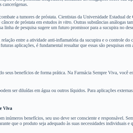
as cancerígenas.
combate a tumores de próstata. Cientistas da Universidade Estadual d
e câncer de próstata em estudos
in vitro
. Outras substâncias análogas t
ssa linha de pesquisa sugere um futuro promissor para a sucupira no de
a relação entre a atividade anti-inflamatória da sucupira e o controle d
futuras aplicações, é fundamental ressaltar que essas são pesquisas em
ndo seus benefícios de forma prática. Na Farmácia Sempre Viva, você en
podem ser diluídas em água ou outros líquidos. Para aplicações externa
e Viva
com inúmeros benefícios, seu uso deve ser consciente e responsável. S
 garante que o produto seja adequado às suas necessidades individuais 