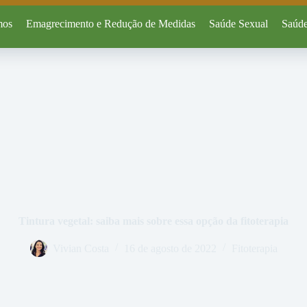
mos
Emagrecimento e Redução de Medidas
Saúde Sexual
Saúde
Tintura vegetal: saiba mais sobre essa opção da fitoterapia
Vivian Costa
16 de agosto de 2022
Fitoterapia