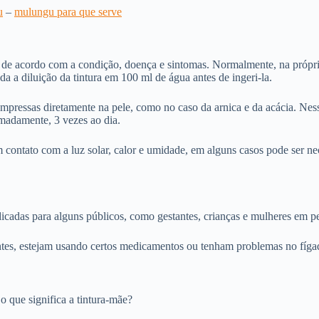
u
–
mulungu para
que serve
iam de acordo com a condição, doença e sintomas. Normalmente, na pró
 a diluição da tintura em 100 ml de água antes de ingeri-la.
pressas diretamente na pele, como no caso da arnica e da acácia. Nessas
imadamente, 3 vezes ao dia.
contato com a luz solar, calor e umidade, em alguns casos pode ser nece
ndicadas para alguns públicos, como gestantes, crianças e mulheres em
tes, estejam usando certos medicamentos ou tenham problemas no fíga
 que significa a tintura-mãe?