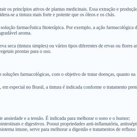
air os princípios ativos de plantas medicinais. Essa extração e produçã
era-se a tintura mais forte e potente que os óleos e os chás.
solução farmacêutica fitoterápica. Por exemplo, a ação farmacológica d
agradável aroma.
rva seca (tintura simples) ou vários tipos diferentes de ervas ou flores
egetais prontas para o uso.
 soluções farmacológicas, com o objetivo de tratar doenças, quanto na 
a, em especial no Brasil, a tintura é indicada conforme o tratamento pr
 de ansiedade e a tensão. É indicada para melhorar o sono e o humor;
ointestinais e digestivos. Possui propriedades anti-inflamatória, antissé
 sistema imune, serve para melhorar a digestão e tratamentos de refluxo 