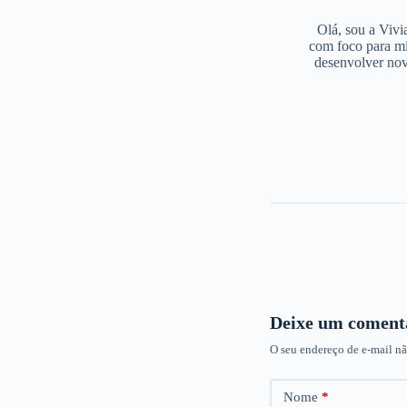
Olá, sou a Vivi
com foco para mi
desenvolver nov
Deixe um coment
O seu endereço de e-mail nã
Nome
*