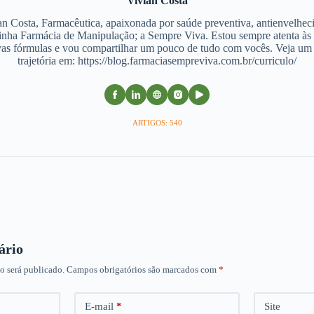
Vivian Costa
an Costa, Farmacêutica, apaixonada por saúde preventiva, antienvelhec
nha Farmácia de Manipulação; a Sempre Viva. Estou sempre atenta às
as fórmulas e vou compartilhar um pouco de tudo com vocês. Veja u
trajetória em: https://blog.farmaciasempreviva.com.br/curriculo/
ARTIGOS: 540
ário
o será publicado.
Campos obrigatórios são marcados com
*
E-mail
*
Site