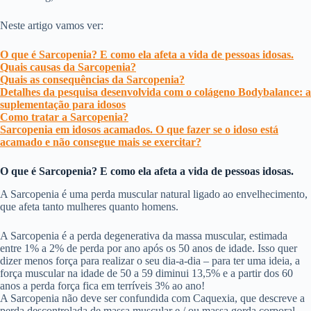
Neste artigo vamos ver:
O que é Sarcopenia? E como ela afeta a vida de pessoas idosas.
Quais causas da Sarcopenia?
Quais as consequências da Sarcopenia?
Detalhes da pesquisa desenvolvida com o colágeno Bodybalance: a
suplementação para idosos
Como tratar a Sarcopenia?
Sarcopenia em idosos acamados. O que fazer se o idoso está
acamado e não consegue mais se exercitar?
O que é Sarcopenia? E como ela afeta a vida de pessoas idosas.
A Sarcopenia é uma perda muscular natural ligado ao envelhecimento,
que afeta tanto mulheres quanto homens.
A Sarcopenia é a perda degenerativa da massa muscular, estimada
entre 1% a 2% de perda por ano após os 50 anos de idade. Isso quer
dizer menos força para realizar o seu dia-a-dia – para ter uma ideia, a
força muscular na idade de 50 a 59 diminui 13,5% e a partir dos 60
anos a perda força fica em terríveis 3% ao ano!
A Sarcopenia não deve ser confundida com Caquexia, que descreve a
perda descontrolada de massa muscular e / ou massa gorda corporal.