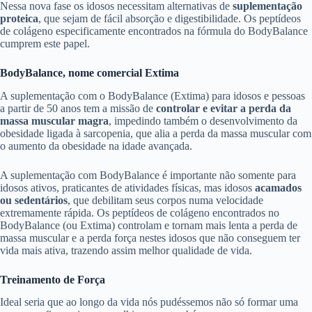
Nessa nova fase os idosos necessitam alternativas de
suplementação
proteica
, que sejam de fácil absorção e digestibilidade. Os peptídeos
de colágeno especificamente encontrados na fórmula do BodyBalance
cumprem este papel.
BodyBalance, nome comercial Extima
A suplementação com o BodyBalance (Extima) para idosos e pessoas
a partir de 50 anos tem a missão de
controlar e evitar a perda da
massa muscular magra
, impedindo também o desenvolvimento da
obesidade ligada à sarcopenia, que alia a perda da massa muscular com
o aumento da obesidade na idade avançada.
A suplementação com BodyBalance é importante não somente para
idosos ativos, praticantes de atividades físicas, mas idosos
acamados
ou sedentários
, que debilitam seus corpos numa velocidade
extremamente rápida. Os peptídeos de colágeno encontrados no
BodyBalance (ou Extima) controlam e tornam mais lenta a perda de
massa muscular e a perda força nestes idosos que não conseguem ter
vida mais ativa, trazendo assim melhor qualidade de vida.
Treinamento de Força
Ideal seria que ao longo da vida nós pudéssemos não só formar uma