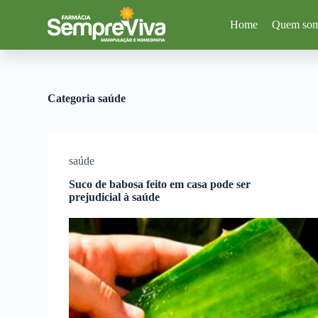
P
Home
Quem so
u
l
a
r
p
a
Categoria
saúde
r
a
o
c
o
saúde
n
t
Suco de babosa feito em casa pode ser
e
prejudicial à saúde
ú
d
o