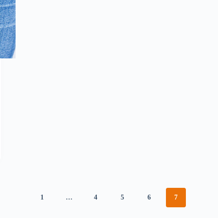
1
…
4
5
6
7