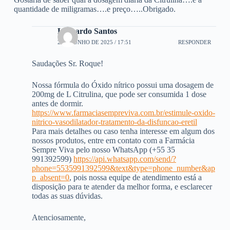
quantidade de miligramas….e preço…..Obrigado.
Leonardo Santos
2 DE JUNHO DE 2025 / 17:51
RESPONDER
Saudações Sr. Roque!
Nossa fórmula do Óxido nítrico possui uma dosagem de
200mg de L Citrulina, que pode ser consumida 1 dose
antes de dormir.
https://www.farmaciasempreviva.com.br/estimule-oxido-
nitrico-vasodilatador-tratamento-da-disfuncao-eretil
Para mais detalhes ou caso tenha interesse em algum dos
nossos produtos, entre em contato com a Farmácia
Sempre Viva pelo nosso WhatsApp (+55 35
991392599)
https://api.whatsapp.com/send/?
phone=5535991392599&text&type=phone_number&ap
p_absent=0
, pois nossa equipe de atendimento está a
disposição para te atender da melhor forma, e esclarecer
todas as suas dúvidas.
Atenciosamente,