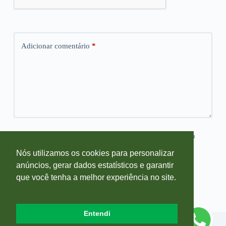
Adicionar comentário
*
Salvar meus dados neste navegador para a próxima vez que eu
comentar.
Nós utilizamos os cookies para personalizar
anúncios, gerar dados estatísticos e garantir
Publicar comentário
que você tenha a melhor experiência no site.
Entendi
Copyright © 2026 Blog Farmácia Sempre Viva - Desenvolvido por