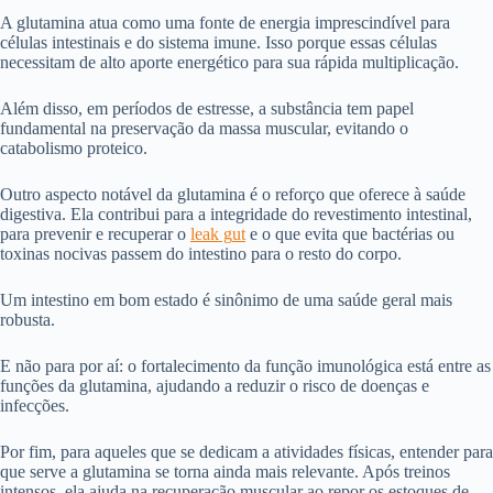
A glutamina atua como uma fonte de energia imprescindível para
células intestinais e do sistema imune. Isso porque essas células
necessitam de alto aporte energético para sua rápida multiplicação.
Além disso, em períodos de estresse, a substância tem papel
fundamental na preservação da massa muscular, evitando o
catabolismo proteico.
Outro aspecto notável da glutamina é o reforço que oferece à saúde
digestiva. Ela contribui para a integridade do revestimento intestinal,
para prevenir e recuperar o
leak g
ut
e o que evita que bactérias ou
toxinas nocivas passem do intestino para o resto do corpo.
Um intestino em bom estado é sinônimo de uma saúde geral mais
robusta.
E não para por aí: o fortalecimento da função imunológica está entre as
funções da glutamina, ajudando a reduzir o risco de doenças e
infecções.
Por fim, para aqueles que se dedicam a atividades físicas, entender para
que serve a glutamina se torna ainda mais relevante. Após treinos
intensos, ela ajuda na recuperação muscular ao repor os estoques de