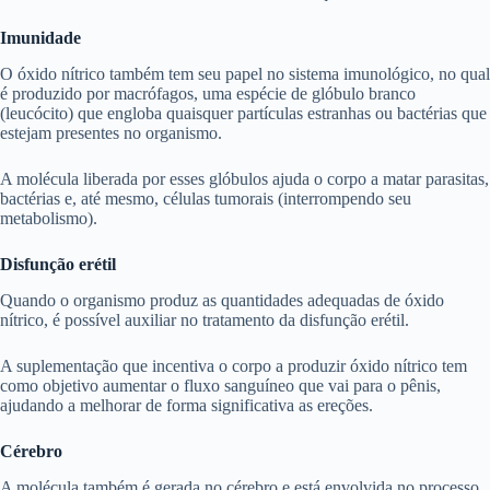
Imunidade
O óxido nítrico também tem seu papel no sistema imunológico, no qual
é produzido por macrófagos, uma espécie de glóbulo branco
(leucócito) que engloba quaisquer partículas estranhas ou bactérias que
estejam presentes no organismo.
A molécula liberada por esses glóbulos ajuda o corpo a matar parasitas,
bactérias e, até mesmo, células tumorais (interrompendo seu
metabolismo).
Disfunção erétil
Quando o organismo produz as quantidades adequadas de óxido
nítrico, é possível auxiliar no tratamento da disfunção erétil.
A suplementação que incentiva o corpo a produzir óxido nítrico tem
como objetivo aumentar o fluxo sanguíneo que vai para o pênis,
ajudando a melhorar de forma significativa as ereções.
Cérebro
A molécula também é gerada no cérebro e está envolvida no processo