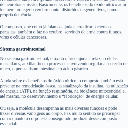
de neurotransmissão. Basicamente, os benefícios do óxido nítrico aqui
incluem proteger o cérebro contra distúrbios degenerativos, como a
própria demência.
O composto, que como já falamos ajuda a erradicar bactérias e
parasitas, também o faz no cérebro, servindo de arma contra fungos,
vírus e células cancerosas.
Sistema gastrointestinal
No sistema gastrointestinal, o óxido nítrico ajuda a relaxar células
musculares, auxiliando em processos envolvendo regular a secreção de
muco, o peristaltismo intestinal e o ácido gástrico.
Ainda sobre os benefícios do óxido nítrico, o composto também está
presente na remodelação óssea, na sinalização da insulina, na utilização
de energia (ATP), na função respiratória, na biogênese mitocondrial e,
até mesmo, no desenvolvimento e “fabricação” de energia celular.
Ou seja, a molécula desempenha as mais diversas funções e pode
trazer diversas vantagens ao corpo. Faz muito sentido se preocupar
com o quanto o corpo está conseguindo produzir desse composto
essencial.