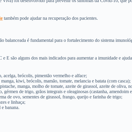
Viva) foi desenvolvido para prevenir os sintomas da Covid-10, que pod
de
também pode ajudar na recuperação dos pacientes.
o balanceada é fundamental para o fortalecimento do sistema imunológi
C e E são alguns dos mais indicados para aumentar a imunidade e ajudar
, acelga, brócolis, pimentão vermelho e alface;
, manga, kiwi, brócolis, mamão, tomate, melancia e batata (com casca);
istache, manga, molho de tomate, azeite de girassol, azeite de oliva, 
do, gérmen de trigo, grãos integrais e oleaginosas (castanha, amendoim e
ma de ovo, sementes de girassol, frango, queijo e farinha de trigo;
zes e linhaça;
l e banana.