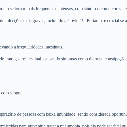
odem se tornar mais frequentes e intensos, com sintomas como coriza, e
e infecções mais graves, incluindo a Covid-19. Portanto, é crucial se a
vando a irregularidades intestinais.
trato gastrointestinal, causando sintomas como diarreia, constipação,
u com sangue.
spiratório de pessoas com baixa imunidade, sendo considerada oportuni
talecidas para prevenir e tratar a pneumonia, pois ela pode ser fatal 