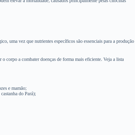
em elevar a mortalidade, causados principalmente pelas citocinas
co, uma vez que nutrientes específicos são essenciais para a produção
 o corpo a combater doenças de forma mais eficiente. Veja a lista
nozes e mamão;
 castanha do Pará);