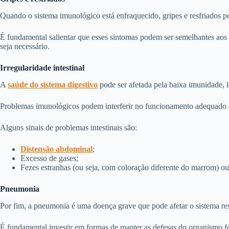
Quando o sistema imunológico está enfraquecido, gripes e resfriados p
É fundamental salientar que esses sintomas podem ser semelhantes aos d
seja necessário.
Irregularidade intestinal
A
saúde do sistema digestivo
pode ser afetada pela baixa imunidade, le
Problemas imunológicos podem interferir no funcionamento adequado do 
Alguns sinais de problemas intestinais são:
Distensão abdominal
;
Excesso de gases;
Fezes estranhas (ou seja, com coloração diferente do marrom) o
Pneumonia
Por fim, a pneumonia é uma doença grave que pode afetar o sistema re
É fundamental investir em formas de manter as defesas do organismo for