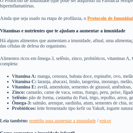
O Protocolo de Imunidade (que pode ser adquirido na Farmácia Sempre 
hiperinflamatórias.
Ainda que seja usado na etapa de profilaxia, o
Protocolo de Imunida
Vitaminas e nutrientes que te ajudam a aumentar a imunidade
Há alguns alimentos que aumentam a imunidade, afinal, uma alimentaçã
das células de defesa do organismo.
Alimentos ricos em ômega-3, selênio, zinco, probióticos, vitaminas A, 
completa:
Vitamina A:
manga, cenoura, babata doce, espinafre, ovo, melão
Vitamina C:
laranja, abacaxi, limão, tangerina, morango, melão
Vitamina E:
avelã, amendoim, sementes de girassol, amêndoas, p
Zinco:
camarão, carne de vaca, ostras, frango, peru, peixe, fíga
Selênio:
pão de forma, castanha do Pará, trigo, repolho, arroz, ge
Ômega-3:
salmão, arenque, sardinha, atum, sementes de chia, no
Probióticos:
leite fermentado tipo kefir ou Yakult, iogurte natura
Leia também:
remédio para aumentar a imunidade
/
epicor