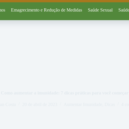
mos
Emagrecimento e Redução de Medidas
Saúde Sexual
Saúde
Como aumentar a imunidade: 7 dicas práticas para você começar
an Costa
20 de abril de 2023
Aumentar Imunidade
,
Dicas
4 co