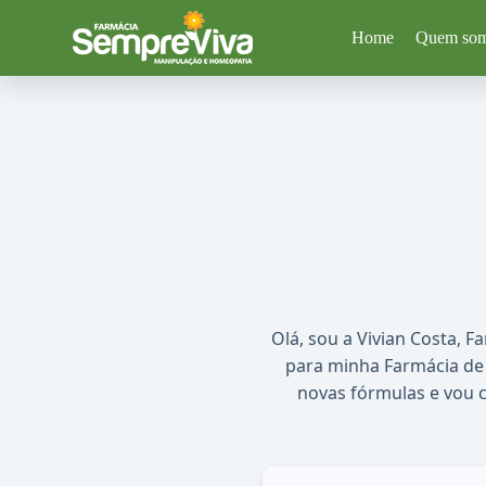
P
Home
Quem so
u
l
a
r
p
a
r
a
o
c
o
n
t
e
ú
d
Olá, sou a Vivian Costa, 
o
para minha Farmácia de 
novas fórmulas e vou 