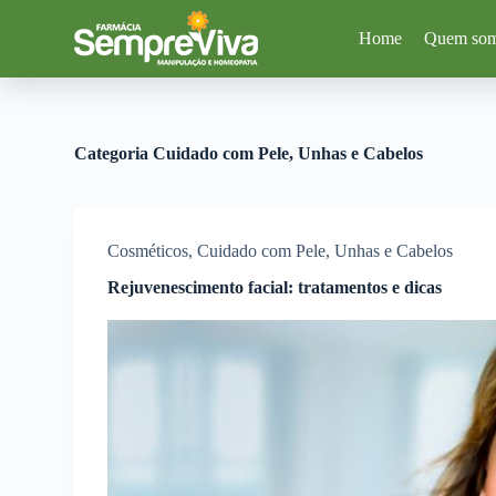
P
Home
Quem so
u
l
a
r
p
a
Categoria
Cuidado com Pele, Unhas e Cabelos
r
a
o
c
o
Cosméticos
,
Cuidado com Pele, Unhas e Cabelos
n
t
Rejuvenescimento facial: tratamentos e dicas
e
ú
d
o