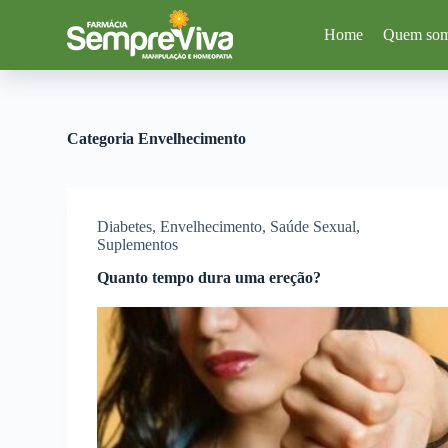
P
Home
Quem so
u
l
a
r
p
a
Categoria
Envelhecimento
r
a
o
c
o
Diabetes
,
Envelhecimento
,
Saúde Sexual
,
n
Suplementos
t
e
Quanto tempo dura uma ereção?
ú
d
o