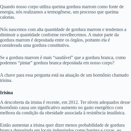
Quando nosso corpo utiliza queima gordura marrom como fonte de
energia, nós realizamos a termogênese, um processo que queima
calorias.
Nós nascemos com alta quantidade de gordura marrom e tendemos a
diminuir a quantidade conforme envelhecemos. A maior parte da
gordura marrom é depositada entre os órgãos, portanto ela é
considerada uma gordura constitutiva.
Se a gordura marrom é mais “saudável” que a gordura branca, como
podemos “pintar” gordura branca depositada em nosso corpo?
A chave para essa pergunta está na atuação de um hormônio chamado
irisina.
Irisina
A descoberta da irisina é recente, em 2012. Ter níveis adequados desse
hormônio causa um significativo aumento no gasto energético com
melhora da condição da obesidade associada à resistência insulínica.
Então aumentar a irisina quer dizer menos probabilidade de gordura
branca depositada em locais indesejados como barriga e coxas, ao