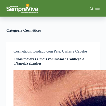
P
u
l
a
r
p
a
Categoria
Cosméticos
r
a
o
c
o
Cosméticos
,
Cuidado com Pele, Unhas e Cabelos
n
Cílios maiores e mais volumosos? Conheça o
t
#NanoEyeLashes
e
ú
d
o