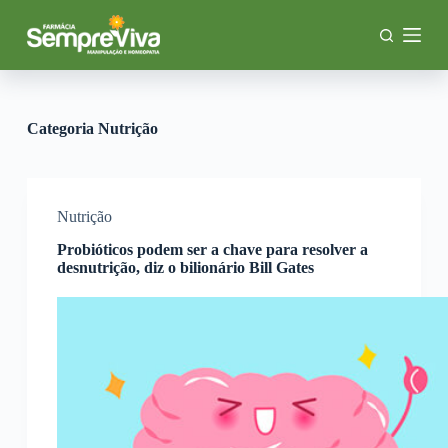
P
u
l
a
r
p
a
Categoria
Nutrição
r
a
o
c
o
Nutrição
n
Probióticos podem ser a chave para resolver a
t
desnutrição, diz o bilionário Bill Gates
e
ú
d
o