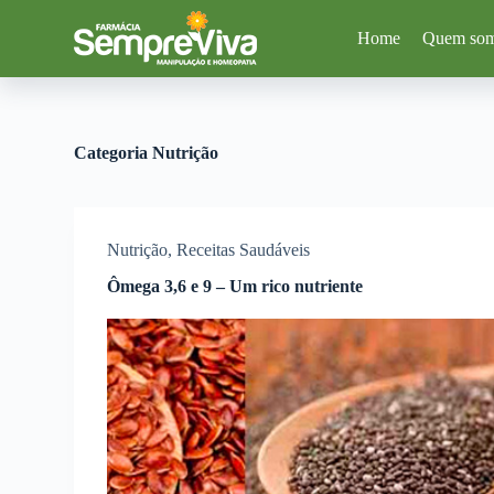
P
Home
Quem so
u
l
a
r
p
a
Categoria
Nutrição
r
a
o
c
o
Nutrição
,
Receitas Saudáveis
n
t
Ômega 3,6 e 9 – Um rico nutriente
e
ú
d
o