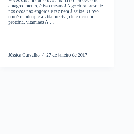
Vocês sabiam que o ovo auxilia no processo de
emagrecimento, é isso mesmo! A gordura presente
nos ovos não engorda e faz bem á saúde. O ovo
contém tudo que a vida precisa, ele é rico em
proteína, vitaminas A,…
Jéssica Carvalho
27 de janeiro de 2017