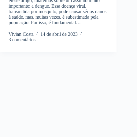
Neste artigo, falaremos sobre um assunto muito
importante: a dengue. Essa doença viral,
transmitida por mosquito, pode causar sérios danos
à saúde, mas, muitas vezes, é subestimada pela
população. Por isso, é fundamental…
Vivian Costa
14 de abril de 2023
3 comentários