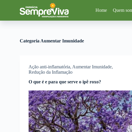
P
Home
Quem so
u
l
a
r
p
a
Categoria
Aumentar Imunidade
r
a
o
c
o
Ação anti-inflamatória
,
Aumentar Imunidade
,
n
Redução da Inflamação
t
e
O que é e para que serve o ipê roxo?
ú
d
o